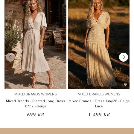
MIXED BRANDS WOMENS
MIXED BRANDS WOMENS
Mixed Brands - Pleated Long Dress
Mixed Brands - Dress Juny26 - Beige
6752 - Beige
Lace
699 KR
1 499 KR