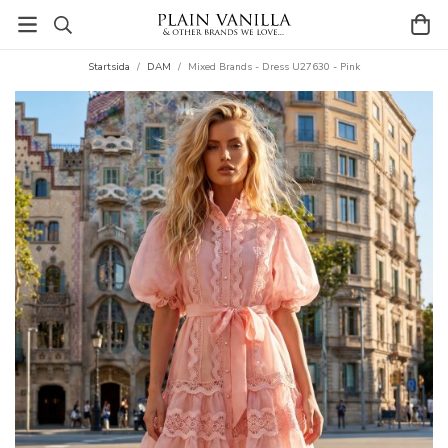
Startsida
/
DAM
/
Mixed Brands - Dress U27630 - Pink