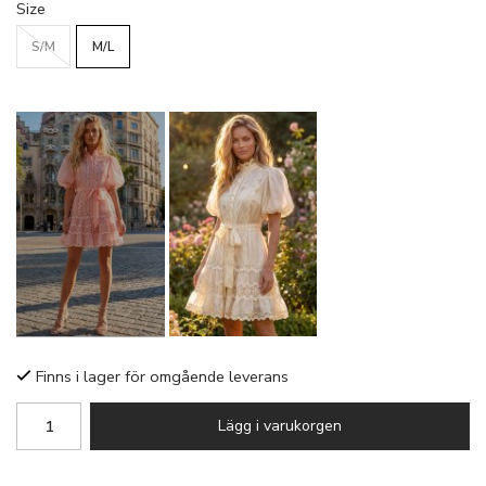
Size
S/M
M/L
Finns i lager för omgående leverans
Lägg i varukorgen