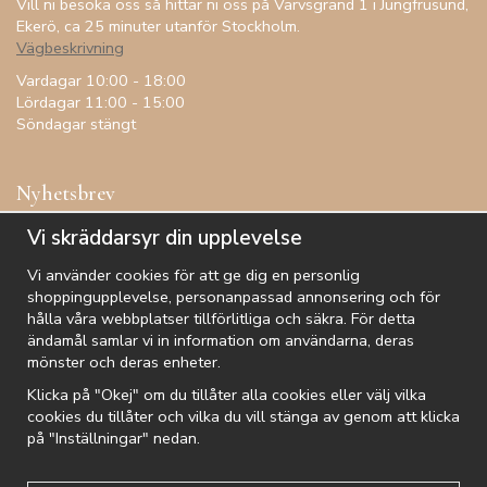
Vill ni besöka oss så hittar ni oss på Varvsgränd 1 i Jungfrusund,
Ekerö, ca 25 minuter utanför Stockholm.
Vägbeskrivning
Vardagar 10:00 - 18:00
Lördagar 11:00 - 15:00
Söndagar stängt
Nyhetsbrev
Få inspiration, förtur till kampanjer, specialerbjudanden och
Vi skräddarsyr din upplevelse
annat!
Vi använder cookies för att ge dig en personlig
shoppingupplevelse, personanpassad annonsering och för
hålla våra webbplatser tillförlitliga och säkra. För detta
ändamål samlar vi in information om användarna, deras
De uppgifter du matar in kommer endast användas till våra nyhetsbrev.
mönster och deras enheter.
Klicka på "Okej" om du tillåter alla cookies eller välj vilka
cookies du tillåter och vilka du vill stänga av genom att klicka
på "Inställningar" nedan.
Kundtjänst
Besök oss
Villkor
Om oss
Nyhetsbrev