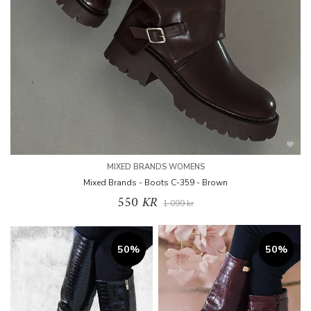
MIXED BRANDS WOMENS
Mixed Brands - Boots C-359 - Brown
550 KR
1 099 kr
50%
50%