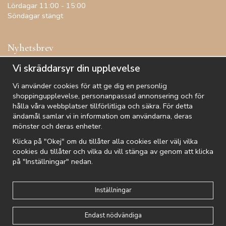
Lördagar 11:00 - 15:00
Söndagar stängt
Nyhetsbrev
Få inspiration, förtur till kampanjer, specialerbjudanden och
Vi skräddarsyr din upplevelse
annat!
Vi använder cookies för att ge dig en personlig
shoppingupplevelse, personanpassad annonsering och för
hålla våra webbplatser tillförlitliga och säkra. För detta
ändamål samlar vi in information om användarna, deras
De uppgifter du matar in kommer endast användas till våra nyhetsbrev.
mönster och deras enheter.
Klicka på "Okej" om du tillåter alla cookies eller välj vilka
cookies du tillåter och vilka du vill stänga av genom att klicka
på "Inställningar" nedan.
Kundtjänst
Besök oss
Villkor
Om oss
Nyhetsbrev
Logga in
Om cookies
Integritetspolicy
Inställningar
Endast nödvändiga