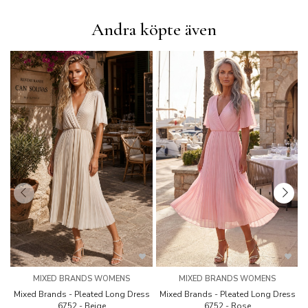
Andra köpte även
MIXED BRANDS WOMENS
MIXED BRANDS WOMENS
Mixed Brands - Pleated Long Dress
Mixed Brands - Pleated Long Dress
M
6752 - Beige
6752 - Rose