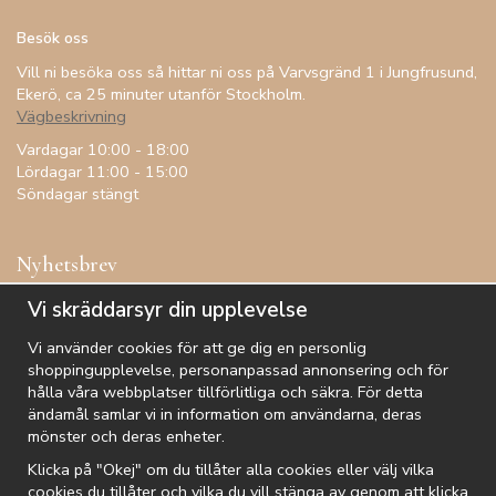
Besök oss
Vill ni besöka oss så hittar ni oss på Varvsgränd 1 i Jungfrusund,
Ekerö, ca 25 minuter utanför Stockholm.
Vägbeskrivning
Vardagar 10:00 - 18:00
Lördagar 11:00 - 15:00
Söndagar stängt
Nyhetsbrev
Få inspiration, förtur till kampanjer, specialerbjudanden och
Vi skräddarsyr din upplevelse
annat!
Vi använder cookies för att ge dig en personlig
shoppingupplevelse, personanpassad annonsering och för
hålla våra webbplatser tillförlitliga och säkra. För detta
ändamål samlar vi in information om användarna, deras
De uppgifter du matar in kommer endast användas till våra nyhetsbrev.
mönster och deras enheter.
Klicka på "Okej" om du tillåter alla cookies eller välj vilka
cookies du tillåter och vilka du vill stänga av genom att klicka