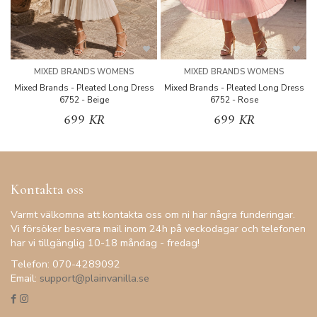
MIXED BRANDS WOMENS
MIXED BRANDS WOMENS
Mixed Brands - Pleated Long Dress
Mixed Brands - Pleated Long Dress
M
6752 - Beige
6752 - Rose
699 KR
699 KR
Kontakta oss
Varmt välkomna att kontakta oss om ni har några funderingar.
Vi försöker besvara mail inom 24h på veckodagar och telefonen
har vi tillgänglig 10-18 måndag - fredag!
Telefon: 070-4289092
Email:
support@plainvanilla.se