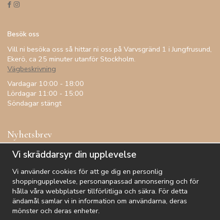
Besök oss
Vill ni besöka oss så hittar ni oss på Varvsgränd 1 i Jungfrusund,
Ekerö, ca 25 minuter utanför Stockholm.
Vägbeskrivning
Vardagar 10:00 - 18:00
Lördagar 11:00 - 15:00
Söndagar stängt
Nyhetsbrev
Få inspiration, förtur till kampanjer, specialerbjudanden och
Vi skräddarsyr din upplevelse
annat!
Vi använder cookies för att ge dig en personlig
shoppingupplevelse, personanpassad annonsering och för
hålla våra webbplatser tillförlitliga och säkra. För detta
ändamål samlar vi in information om användarna, deras
De uppgifter du matar in kommer endast användas till våra nyhetsbrev.
mönster och deras enheter.