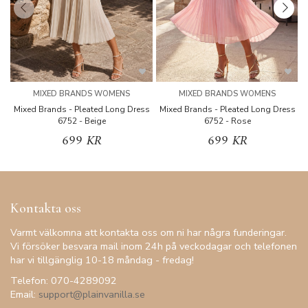
MIXED BRANDS WOMENS
MIXED BRANDS WOMENS
Mixed Brands - Pleated Long Dress
Mixed Brands - Pleated Long Dress
M
6752 - Beige
6752 - Rose
699 KR
699 KR
Kontakta oss
Varmt välkomna att kontakta oss om ni har några funderingar.
Vi försöker besvara mail inom 24h på veckodagar och telefonen
har vi tillgänglig 10-18 måndag - fredag!
Telefon: 070-4289092
Email:
support@plainvanilla.se