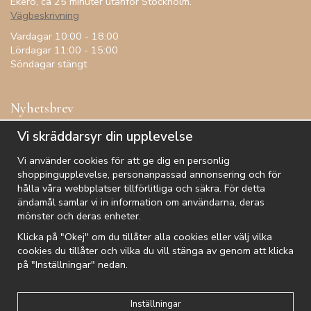
Ekerö, ca 25 minuter utanför Stockholm.
Vägbeskrivning
Vardagar 10:00 - 18:00
Lördagar 11:00 - 15:00
Söndagar stängt
Nyhetsbrev
Få inspiration, förtur till kampanjer, specialerbjudanden och
Vi skräddarsyr din upplevelse
annat!
Vi använder cookies för att ge dig en personlig
shoppingupplevelse, personanpassad annonsering och för
hålla våra webbplatser tillförlitliga och säkra. För detta
ändamål samlar vi in information om användarna, deras
De uppgifter du matar in kommer endast användas till våra nyhetsbrev.
mönster och deras enheter.
Klicka på "Okej" om du tillåter alla cookies eller välj vilka
cookies du tillåter och vilka du vill stänga av genom att klicka
på "Inställningar" nedan.
Kundtjänst
Besök oss
Villkor
Om oss
Nyhetsbrev
Logga in
Om cookies
Integritetspolicy
Inställningar