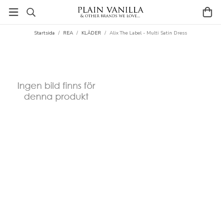
Startsida
/
REA
/
KLÄDER
/
Alix The Label - Multi Satin Dress