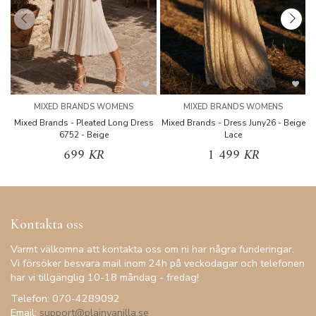
MIXED BRANDS WOMENS
MIXED BRANDS WOMENS
Mixed Brands - Pleated Long Dress
Mixed Brands - Dress Juny26 - Beige
6752 - Beige
Lace
699 KR
1 499 KR
Kontakta oss
Varmt välkomna att kontakta oss om ni har några funderingar.
Vi försöker besvara mail inom 24h på veckodagar och telefonen
har vi tillgänglig 10-18 måndag - fredag!
Telefon: 070-4289092
Email:
support@plainvanilla.se