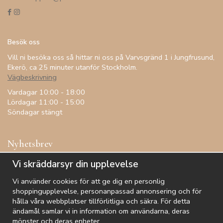
Besök oss
Vill ni besöka oss så hittar ni oss på Varvsgränd 1 i Jungfrusund,
Ekerö, ca 25 minuter utanför Stockholm.
Vägbeskrivning
Vardagar 10:00 - 18:00
Lördagar 11:00 - 15:00
Söndagar stängt
Nyhetsbrev
Få inspiration, förtur till kampanjer, specialerbjudanden och
Vi skräddarsyr din upplevelse
annat!
Vi använder cookies för att ge dig en personlig
shoppingupplevelse, personanpassad annonsering och för
hålla våra webbplatser tillförlitliga och säkra. För detta
ändamål samlar vi in information om användarna, deras
De uppgifter du matar in kommer endast användas till våra nyhetsbrev.
mönster och deras enheter.