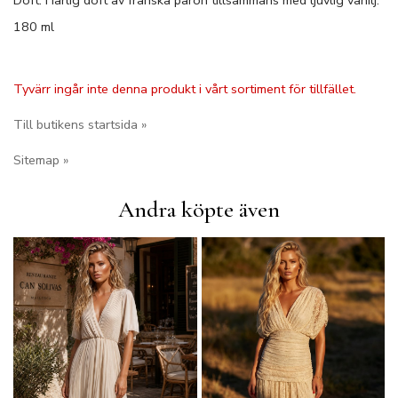
Doft: Härlig doft av franska päron tillsammans med ljuvlig vanilj.
180 ml
Tyvärr ingår inte denna produkt i vårt sortiment för tillfället.
Till butikens startsida »
Sitemap »
Andra köpte även