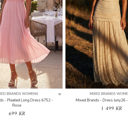
XED BRANDS WOMENS
MIXED BRANDS WOM
ds - Pleated Long Dress 6752 -
Mixed Brands - Dress Juny26 -
Rose
1 499 KR
699 KR