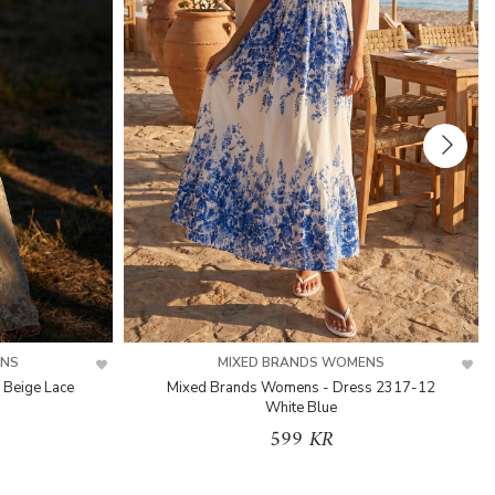
ENS
MIXED BRANDS WOMENS
 Beige Lace
Mixed Brands Womens - Dress 2317-12
White Blue
599 KR