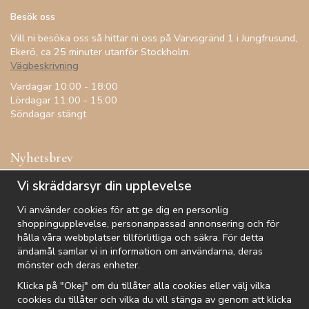
Besök oss
Vill ni besöka oss så hittar ni oss på Varvsgränd 1 i Jungfrusund,
Ekerö, ca 25 minuter utanför Stockholm.
Vägbeskrivning
Vardagar 10:00 - 18:00
Lördagar 11:00 - 15:00
Söndagar stängt
Nyhetsbrev
Få inspiration, förtur till kampanjer, specialerbjudanden och
Vi skräddarsyr din upplevelse
annat!
Vi använder cookies för att ge dig en personlig
shoppingupplevelse, personanpassad annonsering och för
hålla våra webbplatser tillförlitliga och säkra. För detta
ändamål samlar vi in information om användarna, deras
De uppgifter du matar in kommer endast användas till våra nyhetsbrev.
mönster och deras enheter.
Klicka på "Okej" om du tillåter alla cookies eller välj vilka
cookies du tillåter och vilka du vill stänga av genom att klicka