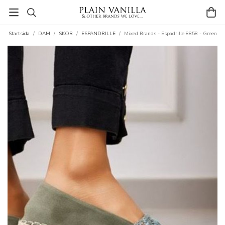
Startsida
/
DAM
/
SKOR
/
ESPANDRILLE
/
Mixed Brands - Espadrille 8858 - Green