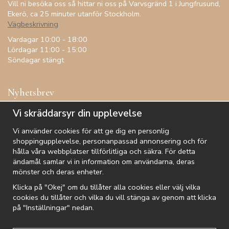
Vill ni besöka oss så hittar ni oss på Varvsgränd 1 i Jungfrusund,
Ekerö, ca 25 minuter utanför Stockholm.
Vägbeskrivning
Vardagar 10:00 - 18:00
Lördagar 11:00 - 15:00
Söndagar stängt
Nyhetsbrev
Få inspiration, förtur till kampanjer, specialerbjudanden och
Vi skräddarsyr din upplevelse
annat!
Vi använder cookies för att ge dig en personlig
shoppingupplevelse, personanpassad annonsering och för
hålla våra webbplatser tillförlitliga och säkra. För detta
ändamål samlar vi in information om användarna, deras
De uppgifter du matar in kommer endast användas till våra nyhetsbrev.
mönster och deras enheter.
Klicka på "Okej" om du tillåter alla cookies eller välj vilka
cookies du tillåter och vilka du vill stänga av genom att klicka
på "Inställningar" nedan.
Kundtjänst
Besök oss
Villkor
Om oss
Nyhetsbrev