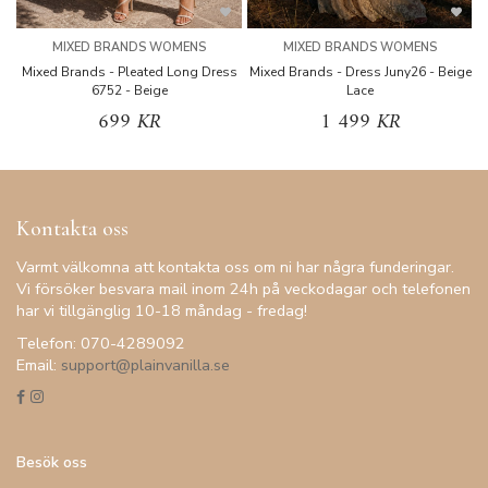
MIXED BRANDS WOMENS
MIXED BRANDS WOMENS
Mixed Brands - Pleated Long Dress
Mixed Brands - Dress Juny26 - Beige
6752 - Beige
Lace
699 KR
1 499 KR
Kontakta oss
Varmt välkomna att kontakta oss om ni har några funderingar.
Vi försöker besvara mail inom 24h på veckodagar och telefonen
har vi tillgänglig 10-18 måndag - fredag!
Telefon: 070-4289092
Email:
support@plainvanilla.se
Besök oss