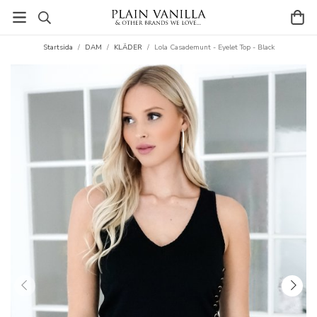
Startsida
/
DAM
/
KLÄDER
/
Lola Casademunt - Eyelet Top - Black