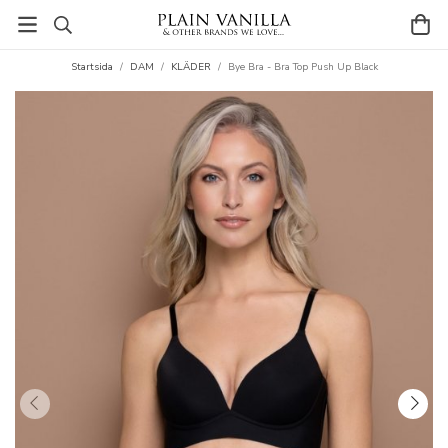
Startsida
/
DAM
/
KLÄDER
/
Bye Bra - Bra Top Push Up Black