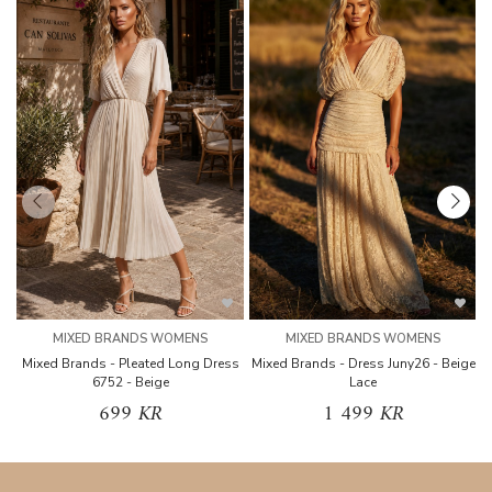
MIXED BRANDS WOMENS
MIXED BRANDS WOMENS
Mixed Brands - Pleated Long Dress
Mixed Brands - Dress Juny26 - Beige
6752 - Beige
Lace
699 KR
1 499 KR