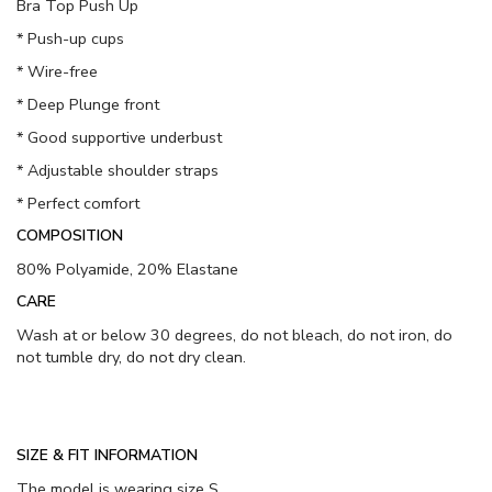
Bra Top Push Up
* Push-up cups
* Wire-free
* Deep Plunge front
* Good supportive underbust
* Adjustable shoulder straps
* Perfect comfort
COMPOSITION
80% Polyamide, 20% Elastane
CARE
Wash at or below 30 degrees, do not bleach, do not iron, do
not tumble dry, do not dry clean.
SIZE & FIT INFORMATION
The model is wearing size S.