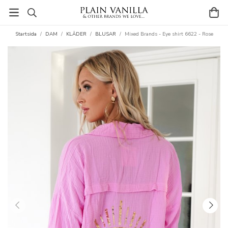
Startsida
/
DAM
/
KLÄDER
/
BLUSAR
/
Mixed Brands - Eye shirt 6622 - Rose