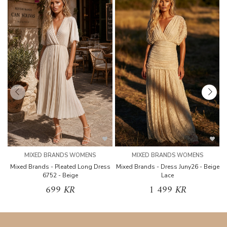
MIXED BRANDS WOMENS
MIXED BRANDS WOMENS
Mixed Brands - Pleated Long Dress
Mixed Brands - Dress Juny26 - Beige
6752 - Beige
Lace
699 KR
1 499 KR