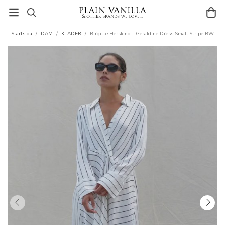
Startsida
/
DAM
/
KLÄDER
/
Birgitte Herskind - Geraldine Dress Small Stripe BW