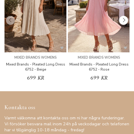
MIXED BRANDS WOMENS
MIXED BRANDS WOMENS
Mixed Brands - Pleated Long Dress
Mixed Brands - Pleated Long Dress
M
6752 - Beige
6752 - Rose
699 KR
699 KR
Kontakta oss
Varmt välkomna att kontakta oss om ni har några funderingar.
Vi försöker besvara mail inom 24h på veckodagar och telefonen
har vi tillgänglig 10-18 måndag - fredag!