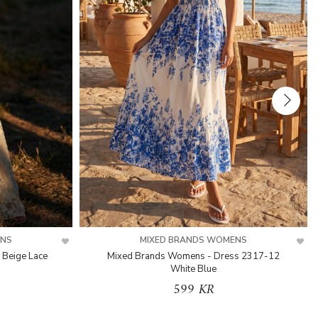
ENS
MIXED BRANDS WOMENS
 Beige Lace
Mixed Brands Womens - Dress 2317-12
White Blue
599 KR