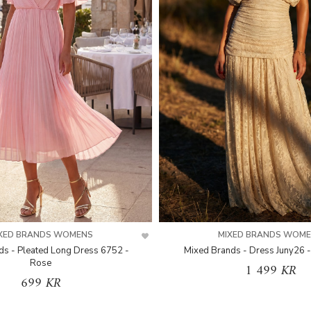
XED BRANDS WOMENS
MIXED BRANDS WOM
ds - Pleated Long Dress 6752 -
Mixed Brands - Dress Juny26 -
Rose
1 499 KR
699 KR