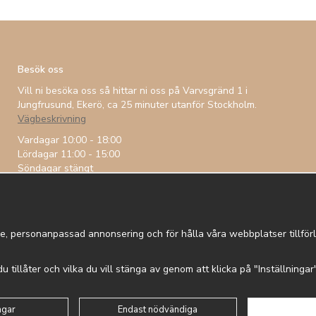
Besök oss
Vill ni besöka oss så hittar ni oss på Varvsgränd 1 i
Jungfrusund, Ekerö, ca 25 minuter utanför Stockholm.
Vägbeskrivning
Vardagar 10:00 - 18:00
Lördagar 11:00 - 15:00
Söndagar stängt
e, personanpassad annonsering och för hålla våra webbplatser tillförli
 du tillåter och vilka du vill stänga av genom att klicka på "Inställninga
 in
Om cookies
Integritetspolicy
ngar
Endast nödvändiga