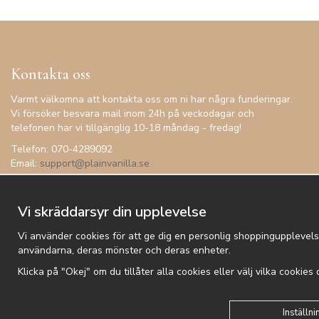
Kontakta oss
Varmt välkomna att kontakta oss om ni har några funderingar.
Vi försöker besvara mail inom 24h på veckodagar och
telefonen har vi tillgänglig 10-18 måndag - fredag!
Telefon: 070-4289092
Email:
support@plainvanilla.se
Vi skräddarsyr din upplevelse
Vi använder cookies för att ge dig en personlig shoppingupplevels
användarna, deras mönster och deras enheter.
Klicka på "Okej" om du tillåter alla cookies eller välj vilka cookies
Kundtjänst
Besök oss
Villkor
Om oss
Nyhetsbrev
Logga
Inställni