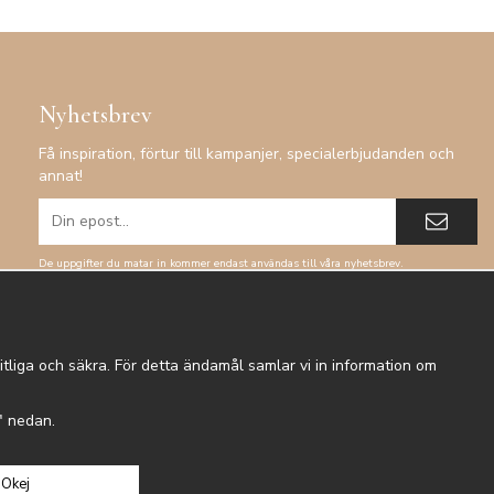
Nyhetsbrev
Få inspiration, förtur till kampanjer, specialerbjudanden och
annat!
De uppgifter du matar in kommer endast användas till våra nyhetsbrev.
tliga och säkra. För detta ändamål samlar vi in information om
r" nedan.
Okej