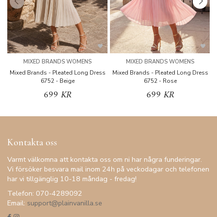
MIXED BRANDS WOMENS
MIXED BRANDS WOMENS
Mixed Brands - Pleated Long Dress
Mixed Brands - Pleated Long Dress
M
6752 - Beige
6752 - Rose
699 KR
699 KR
Kontakta oss
Varmt välkomna att kontakta oss om ni har några funderingar.
Vi försöker besvara mail inom 24h på veckodagar och telefonen
har vi tillgänglig 10-18 måndag - fredag!
Telefon: 070-4289092
Email:
support@plainvanilla.se