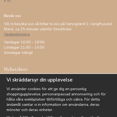
Besök oss
Vill ni besöka oss så hittar ni oss på Varvsgränd 1 i Jungfrusund,
Ekerö, ca 25 minuter utanför Stockholm.
Vägbeskrivning
Vardagar 10:00 - 18:00
Lördagar 11:00 - 15:00
Söndagar stängt
Nyhetsbrev
Få inspiration, förtur till kampanjer, specialerbjudanden och
Vi skräddarsyr din upplevelse
annat!
Vi använder cookies för att ge dig en personlig
shoppingupplevelse, personanpassad annonsering och för
hålla våra webbplatser tillförlitliga och säkra. För detta
ändamål samlar vi in information om användarna, deras
De uppgifter du matar in kommer endast användas till våra nyhetsbrev.
mönster och deras enheter.