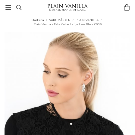
Startsida
/
VARUMÄRKEN
/
PLAIN VANILLA
/
Plain Vanilla - Fake Collar Large Lace Black C006