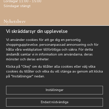
Lördagar 11:00 - 15:00
Söndagar stängt
Nyhetsbrev
Få inspiration, förtur till kampanjer, specialerbjudanden och
Vi skräddarsyr din upplevelse
annat!
Vi använder cookies för att ge dig en personlig
shoppingupplevelse, personanpassad annonsering och för
hålla våra webbplatser tillförlitliga och säkra. För detta
ändamål samlar vi in information om användarna, deras
De uppgifter du matar in kommer endast användas till våra nyhetsbrev.
mönster och deras enheter.
Klicka på "Okej" om du tillåter alla cookies eller välj vilka
cookies du tillåter och vilka du vill stänga av genom att klicka
på "Inställningar" nedan.
Kundtjänst
Besök oss
Villkor
Om oss
Nyhetsbrev
Logga in
Om cookies
Integritetspolicy
Inställningar
Endast nödvändiga