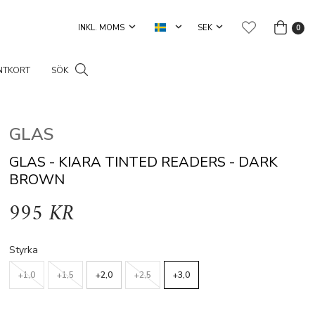
0
NTKORT
SÖK
GLAS
GLAS - KIARA TINTED READERS - DARK
BROWN
995 KR
Styrka
+1,0
+1,5
+2,0
+2,5
+3,0