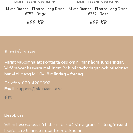
MIXED BRANDS WOMENS
MIXED BRANDS WOMENS
Mixed Brands - Pleated Long Dress
Mixed Brands - Pleated Long Dress
M
6752 - Beige
6752 - Rose
699 KR
699 KR
Kontakta oss
Varmt välkomna att kontakta oss om ni har några funderingar.
Vi försöker besvara mail inom 24h på veckodagar och telefonen
har vi tillgänglig 10-18 måndag - fredag!
Telefon: 070-4289092
Email:
support@plainvanilla.se
Besök oss
Vill ni besöka oss så hittar ni oss på Varvsgränd 1 i Jungfrusund,
Ekerö, ca 25 minuter utanför Stockholm.