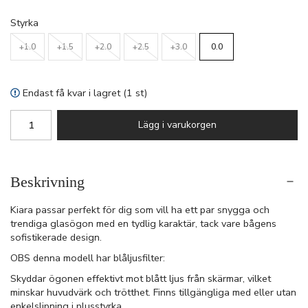
Styrka
+1.0
+1.5
+2.0
+2.5
+3.0
0.0
Endast få kvar i lagret (1 st)
Lägg i varukorgen
Beskrivning
Kiara passar perfekt för dig som vill ha ett par snygga och
trendiga glasögon med en tydlig karaktär, tack vare bågens
sofistikerade design.
OBS denna modell har blåljusfilter:
Skyddar ögonen effektivt mot blått ljus från skärmar, vilket
minskar huvudvärk och trötthet. Finns tillgängliga med eller utan
enkelslipning i plusstyrka.