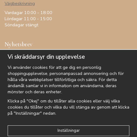
Vägbeskrivning
Vardagar 10:00 - 18:00
Lördagar 11:00 - 15:00
Söndagar stängt
Nyhetsbrev
Få inspiration, förtur till kampanjer, specialerbjudanden och
Vi skräddarsyr din upplevelse
annat!
Vi använder cookies för att ge dig en personlig
shoppingupplevelse, personanpassad annonsering och för
hålla våra webbplatser tillförlitliga och säkra. För detta
ändamål samlar vi in information om användarna, deras
De uppgifter du matar in kommer endast användas till våra nyhetsbrev.
mönster och deras enheter.
Klicka på "Okej" om du tillåter alla cookies eller välj vilka
cookies du tillåter och vilka du vill stänga av genom att klicka
på "Inställningar" nedan.
Kundtjänst
Besök oss
Villkor
Om oss
Nyhetsbrev
Logga in
Om cookies
Integritetspolicy
Inställningar