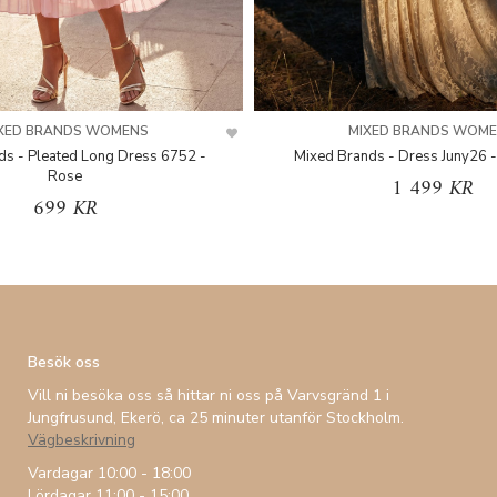
XED BRANDS WOMENS
MIXED BRANDS WOM
ds - Pleated Long Dress 6752 -
Mixed Brands - Dress Juny26 -
Rose
1 499 KR
699 KR
Besök oss
Vill ni besöka oss så hittar ni oss på Varvsgränd 1 i
Jungfrusund, Ekerö, ca 25 minuter utanför Stockholm.
Vägbeskrivning
Vardagar 10:00 - 18:00
Lördagar 11:00 - 15:00