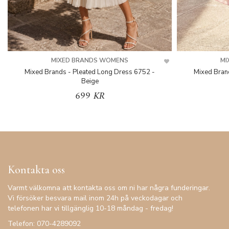
MIXED BRANDS WOMENS
MI
Mixed Brands - Pleated Long Dress 6752 -
Mixed Bran
Beige
699 KR
Kontakta oss
Varmt välkomna att kontakta oss om ni har några funderingar.
Vi försöker besvara mail inom 24h på veckodagar och
telefonen har vi tillgänglig 10-18 måndag - fredag!
Telefon: 070-4289092