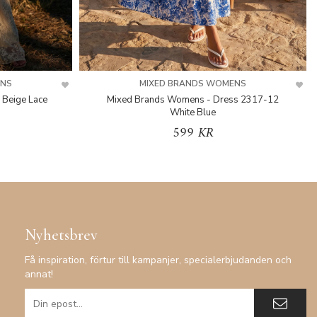
ENS
MIXED BRANDS WOMENS
 Beige Lace
Mixed Brands Womens - Dress 2317-12
White Blue
599 KR
Nyhetsbrev
Få inspiration, förtur till kampanjer, specialerbjudanden och
annat!