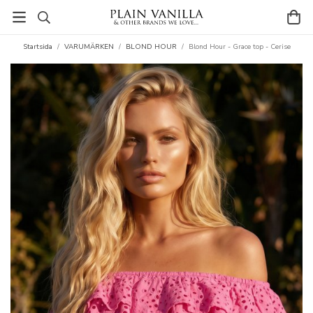
Startsida
/
VARUMÄRKEN
/
BLOND HOUR
/
Blond Hour - Grace top - Cerise