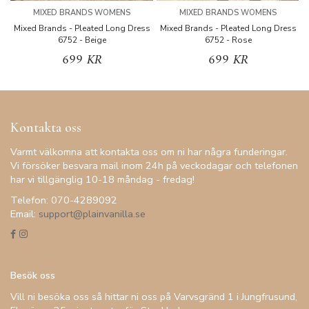
MIXED BRANDS WOMENS
MIXED BRANDS WOMENS
Mixed Brands - Pleated Long Dress
Mixed Brands - Pleated Long Dress
M
6752 - Beige
6752 - Rose
699 KR
699 KR
Kontakta oss
Varmt välkomna att kontakta oss om ni har några funderingar.
Vi försöker besvara mail inom 24h på veckodagar och telefonen
har vi tillgänglig 10-18 måndag - fredag!
Telefon: 070-4289092
Email:
support@plainvanilla.se
Besök oss
Vill ni besöka oss så hittar ni oss på Varvsgränd 1 i Jungfrusund,