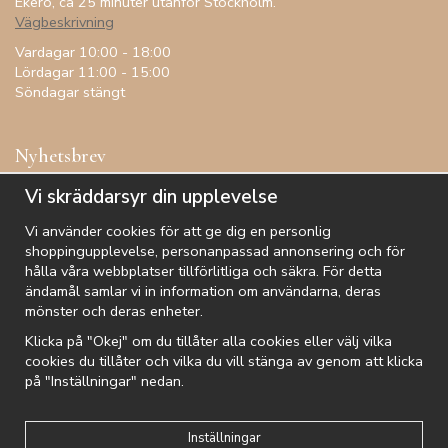
Ekerö, ca 25 minuter utanför Stockholm.
Vägbeskrivning
Vardagar 10:00 - 18:00
Lördagar 11:00 - 15:00
Söndagar stängt
Nyhetsbrev
Få inspiration, förtur till kampanjer, specialerbjudanden och
Vi skräddarsyr din upplevelse
annat!
Vi använder cookies för att ge dig en personlig
shoppingupplevelse, personanpassad annonsering och för
hålla våra webbplatser tillförlitliga och säkra. För detta
ändamål samlar vi in information om användarna, deras
De uppgifter du matar in kommer endast användas till våra nyhetsbrev.
mönster och deras enheter.
Klicka på "Okej" om du tillåter alla cookies eller välj vilka
cookies du tillåter och vilka du vill stänga av genom att klicka
på "Inställningar" nedan.
Kundtjänst
Besök oss
Villkor
Om oss
Nyhetsbrev
Logga in
Om cookies
Integritetspolicy
Inställningar