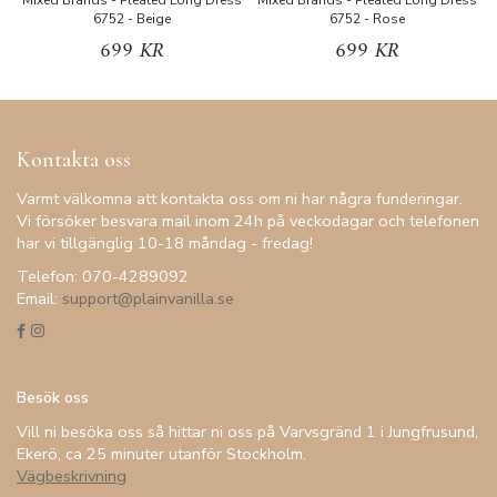
Mixed Brands - Pleated Long Dress
Mixed Brands - Pleated Long Dress
M
6752 - Beige
6752 - Rose
699 KR
699 KR
Kontakta oss
Varmt välkomna att kontakta oss om ni har några funderingar.
Vi försöker besvara mail inom 24h på veckodagar och telefonen
har vi tillgänglig 10-18 måndag - fredag!
Telefon: 070-4289092
Email:
support@plainvanilla.se
Besök oss
Vill ni besöka oss så hittar ni oss på Varvsgränd 1 i Jungfrusund,
Ekerö, ca 25 minuter utanför Stockholm.
Vägbeskrivning