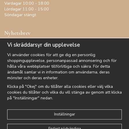
Vardagar 10:00 - 18:00
Lördagar 11:00 - 15:00
Söndagar stängt
Nyhetsbrev
Få inspiration, förtur till kampanjer, specialerbjudanden och
Vi skräddarsyr din upplevelse
annat!
Vi använder cookies för att ge dig en personlig
shoppingupplevelse, personanpassad annonsering och för
hålla våra webbplatser tillförlitliga och säkra. För detta
ändamål samlar vi in information om användarna, deras
De uppgifter du matar in kommer endast användas till våra nyhetsbrev.
mönster och deras enheter.
Klicka på "Okej" om du tillåter alla cookies eller välj vilka
cookies du tillåter och vilka du vill stänga av genom att klicka
på "Inställningar" nedan.
Kundtjänst
Besök oss
Villkor
Om oss
Nyhetsbrev
Logga in
Om cookies
Integritetspolicy
Inställningar
Endast nödvändiga