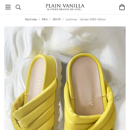
Startsida
/
REA
/
SKOR
/
Lestrosa - Sandal 4889 Yellow