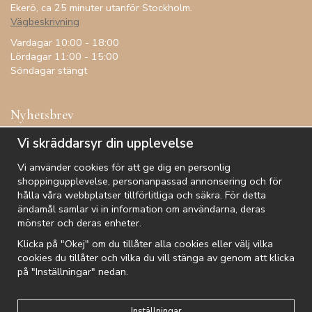
Ekerö, ca 25 minuter utanför Stockholm.
Vägbeskrivning
Vardagar 10:00 - 18:00
Lördagar 11:00 - 15:00
Söndagar stängt
Nyhetsbrev
Få inspiration, förtur till kampanjer, specialerbjudanden och
Vi skräddarsyr din upplevelse
annat!
Vi använder cookies för att ge dig en personlig
shoppingupplevelse, personanpassad annonsering och för
hålla våra webbplatser tillförlitliga och säkra. För detta
ändamål samlar vi in information om användarna, deras
De uppgifter du matar in kommer endast användas till våra nyhetsbrev.
mönster och deras enheter.
Klicka på "Okej" om du tillåter alla cookies eller välj vilka
cookies du tillåter och vilka du vill stänga av genom att klicka
på "Inställningar" nedan.
Kundtjänst
Besök oss
Villkor
Om oss
Nyhetsbrev
Logga in
Om cookies
Integritetspolicy
Inställningar