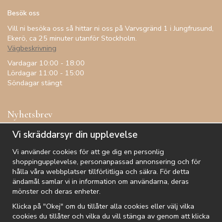
Besök oss
Vill ni besöka oss så hittar ni oss på Varvsgränd 1 i Jungfrusund,
Ekerö, ca 25 minuter utanför Stockholm.
Vägbeskrivning
Vardagar 10:00 - 18:00
Lördagar 11:00 - 15:00
Söndagar stängt
Nyhetsbrev
Få inspiration, förtur till kampanjer, specialerbjudanden och
Vi skräddarsyr din upplevelse
annat!
Vi använder cookies för att ge dig en personlig
shoppingupplevelse, personanpassad annonsering och för
hålla våra webbplatser tillförlitliga och säkra. För detta
ändamål samlar vi in information om användarna, deras
De uppgifter du matar in kommer endast användas till våra nyhetsbrev.
mönster och deras enheter.
Klicka på "Okej" om du tillåter alla cookies eller välj vilka
cookies du tillåter och vilka du vill stänga av genom att klicka