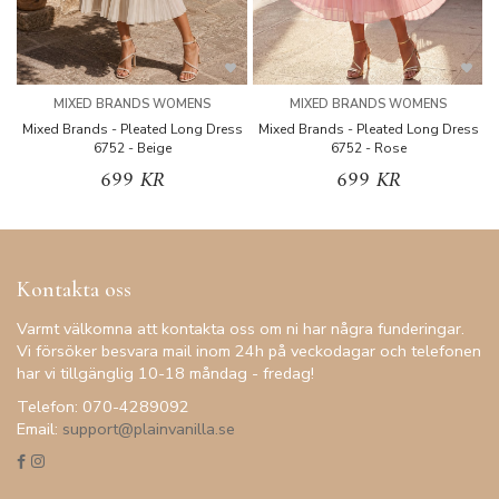
MIXED BRANDS WOMENS
MIXED BRANDS WOMENS
Mixed Brands - Pleated Long Dress
Mixed Brands - Pleated Long Dress
M
6752 - Beige
6752 - Rose
699 KR
699 KR
Kontakta oss
Varmt välkomna att kontakta oss om ni har några funderingar.
Vi försöker besvara mail inom 24h på veckodagar och telefonen
har vi tillgänglig 10-18 måndag - fredag!
Telefon: 070-4289092
Email:
support@plainvanilla.se