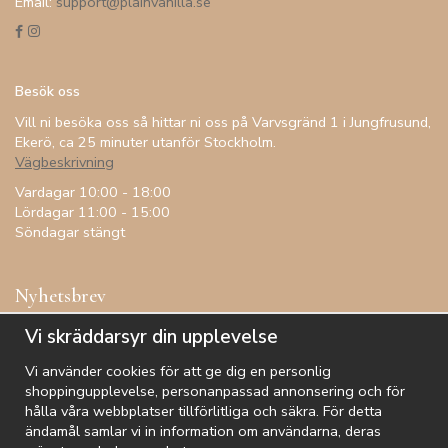
Email:
support@plainvanilla.se
Besök oss
Vill ni besöka oss så hittar ni oss på Varvsgränd 1 i Jungfrusund,
Ekerö, ca 25 minuter utanför Stockholm.
Vägbeskrivning
Vardagar 10:00 - 18:00
Lördagar 11:00 - 15:00
Söndagar stängt
Nyhetsbrev
Få inspiration, förtur till kampanjer, specialerbjudanden och
Vi skräddarsyr din upplevelse
annat!
Vi använder cookies för att ge dig en personlig
shoppingupplevelse, personanpassad annonsering och för
hålla våra webbplatser tillförlitliga och säkra. För detta
ändamål samlar vi in information om användarna, deras
De uppgifter du matar in kommer endast användas till våra nyhetsbrev.