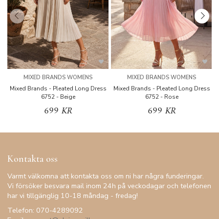
MIXED BRANDS WOMENS
MIXED BRANDS WOMENS
Mixed Brands - Pleated Long Dress
Mixed Brands - Pleated Long Dress
M
6752 - Beige
6752 - Rose
699 KR
699 KR
Kontakta oss
Varmt välkomna att kontakta oss om ni har några funderingar.
Vi försöker besvara mail inom 24h på veckodagar och telefonen
har vi tillgänglig 10-18 måndag - fredag!
Telefon: 070-4289092