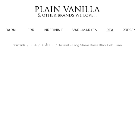
BARN
HERR
INREDNING
VARUMÄRKEN
REA
PRESE
Startsida
/
REA
/
KLÄDER
/
Twinset - Long Sleeve Dress Black Gold Lurex