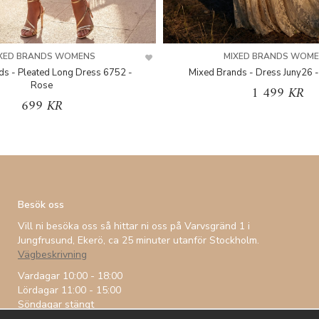
XED BRANDS WOMENS
MIXED BRANDS WOM
ds - Pleated Long Dress 6752 -
Mixed Brands - Dress Juny26 -
Rose
1 499 KR
699 KR
Besök oss
Vill ni besöka oss så hittar ni oss på Varvsgränd 1 i
Jungfrusund, Ekerö, ca 25 minuter utanför Stockholm.
Vägbeskrivning
Vardagar 10:00 - 18:00
Lördagar 11:00 - 15:00
Söndagar stängt