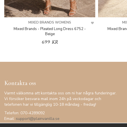
MIXED BRANDS WOMENS
MI
Mixed Brands - Pleated Long Dress 6752 -
Mixed Bran
Beige
699 KR
Kontakta oss
Varmt välkomna att kontakta oss om ni har några funderingar.
Vi försöker besvara mail inom 24h på veckodagar och
telefonen har vi tillgänglig 10-18 måndag - fredag!
Telefon: 070-4289092
Email:
support@plainvanilla.se