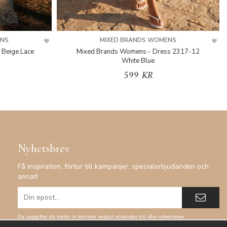
ENS
MIXED BRANDS WOMENS
 Beige Lace
Mixed Brands Womens - Dress 2317-12
White Blue
599 KR
Nyhetsbrev
Få inspiration, förtur till kampanjer, specialerbjudanden och
annat!
De uppgifter du matar in kommer endast användas till våra nyhetsbrev.