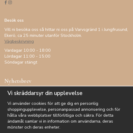
Besök oss
Vill ni besöka oss så hittar ni oss på Varvsgränd 1 i Jungfrusund,
Ekerö, ca 25 minuter utanför Stockholm.
Vägbeskrivning
Vardagar 10:00 - 18:00
Lördagar 11:00 - 15:00
Söndagar stängt
Nyhetsbrev
Få inspiration, förtur till kampanjer, specialerbjudanden och
Vi skräddarsyr din upplevelse
annat!
Vi använder cookies för att ge dig en personlig
shoppingupplevelse, personanpassad annonsering och för
hålla våra webbplatser tillförlitliga och säkra. För detta
ändamål samlar vi in information om användarna, deras
De uppgifter du matar in kommer endast användas till våra nyhetsbrev.
mönster och deras enheter.