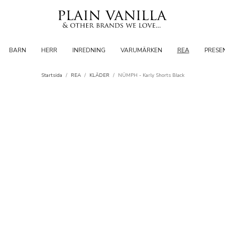
BARN
HERR
INREDNING
VARUMÄRKEN
REA
PRESE
Startsida
/
REA
/
KLÄDER
/
NÜMPH - Karly Shorts Black