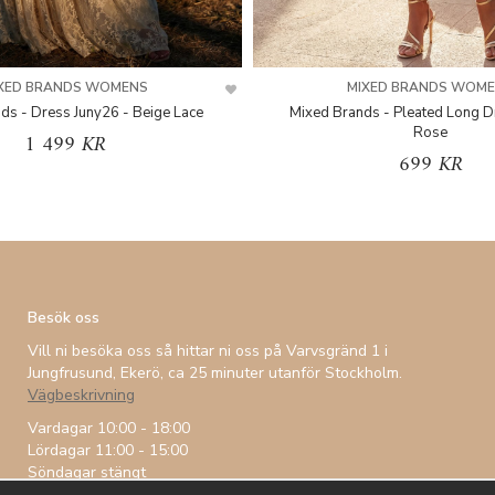
XED BRANDS WOMENS
MIXED BRANDS WOM
ds - Dress Juny26 - Beige Lace
Mixed Brands - Pleated Long D
Rose
1 499 KR
699 KR
Besök oss
Vill ni besöka oss så hittar ni oss på Varvsgränd 1 i
Jungfrusund, Ekerö, ca 25 minuter utanför Stockholm.
Vägbeskrivning
Vardagar 10:00 - 18:00
Lördagar 11:00 - 15:00
Söndagar stängt