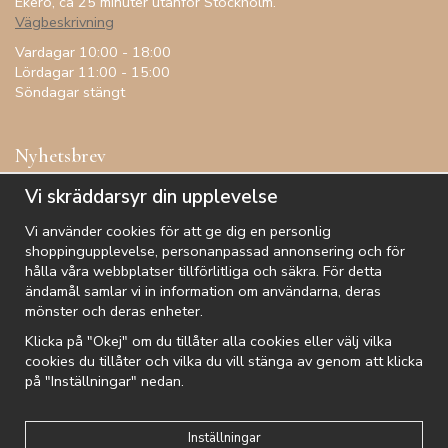
Ekerö, ca 25 minuter utanför Stockholm.
Vägbeskrivning
Vardagar 10:00 - 18:00
Lördagar 11:00 - 15:00
Söndagar stängt
Nyhetsbrev
Få inspiration, förtur till kampanjer, specialerbjudanden och
Vi skräddarsyr din upplevelse
annat!
Vi använder cookies för att ge dig en personlig
shoppingupplevelse, personanpassad annonsering och för
hålla våra webbplatser tillförlitliga och säkra. För detta
ändamål samlar vi in information om användarna, deras
De uppgifter du matar in kommer endast användas till våra nyhetsbrev.
mönster och deras enheter.
Klicka på "Okej" om du tillåter alla cookies eller välj vilka
cookies du tillåter och vilka du vill stänga av genom att klicka
på "Inställningar" nedan.
Kundtjänst
Besök oss
Villkor
Om oss
Nyhetsbrev
Logga in
Om cookies
Integritetspolicy
Inställningar