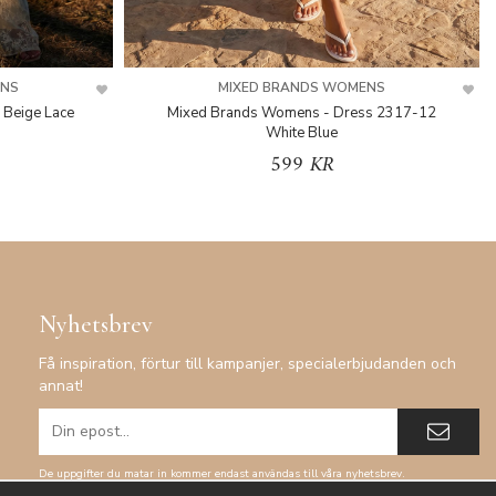
ENS
MIXED BRANDS WOMENS
 Beige Lace
Mixed Brands Womens - Dress 2317-12
White Blue
599 KR
Nyhetsbrev
Få inspiration, förtur till kampanjer, specialerbjudanden och
annat!
De uppgifter du matar in kommer endast användas till våra nyhetsbrev.