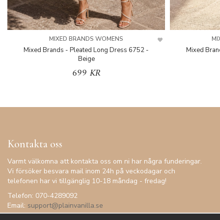
MIXED BRANDS WOMENS
MI
Mixed Brands - Pleated Long Dress 6752 -
Mixed Bran
Beige
699 KR
Kontakta oss
Varmt välkomna att kontakta oss om ni har några funderingar.
Vi försöker besvara mail inom 24h på veckodagar och
telefonen har vi tillgänglig 10-18 måndag - fredag!
Telefon: 070-4289092
Email:
support@plainvanilla.se