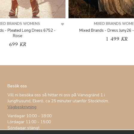
XED BRANDS WOMENS
MIXED BRANDS WOM
ds - Pleated Long Dress 6752 -
Mixed Brands - Dress Juny26 -
Rose
1 499 KR
699 KR
Besök oss
Vill ni besöka oss så hittar ni oss på Varvsgränd 1 i
Jungfrusund, Ekerö, ca 25 minuter utanför Stockholm.
Vägbeskrivning
Vardagar 10:00 - 18:00
Lördagar 11:00 - 15:00
Söndagar stängt