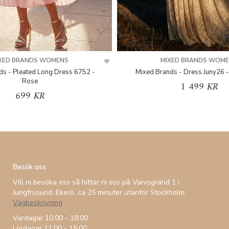
XED BRANDS WOMENS
MIXED BRANDS WOM
ds - Pleated Long Dress 6752 -
Mixed Brands - Dress Juny26 -
Rose
1 499 KR
699 KR
Besök oss
Vill ni besöka oss så hittar ni oss på Varvsgränd 1 i
Jungfrusund, Ekerö, ca 25 minuter utanför Stockholm.
Vägbeskrivning
Vardagar 10:00 - 18:00
Lördagar 11:00 - 15:00