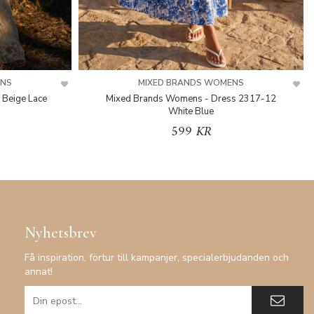
ENS
MIXED BRANDS WOMENS
 Beige Lace
Mixed Brands Womens - Dress 2317-12
White Blue
599 KR
Nyhetsbrev
Få inspiration, förtur till kampanjer, specialerbjudanden och
annat!