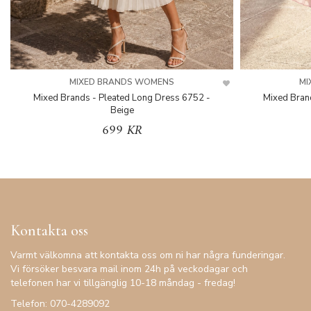
MIXED BRANDS WOMENS
MI
Mixed Brands - Pleated Long Dress 6752 -
Mixed Bran
Beige
699 KR
Kontakta oss
Varmt välkomna att kontakta oss om ni har några funderingar.
Vi försöker besvara mail inom 24h på veckodagar och
telefonen har vi tillgänglig 10-18 måndag - fredag!
Telefon: 070-4289092