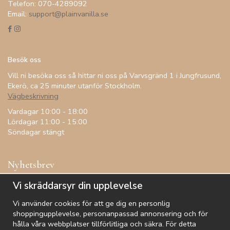
Telefon: 070-4289092
Email:
support@plainvanilla.se
Besök oss
Vill ni besöka oss så hittar ni oss på Varvsgränd 1 i Jungfrusund,
Ekerö, ca 25 minuter utanför Stockholm.
Vägbeskrivning
Vardagar 10:00 - 18:00
Lördagar 11:00 - 15:00
Söndagar stängt
Nyhetsbrev
Få inspiration, förtur till kampanjer, specialerbjudanden och
Vi skräddarsyr din upplevelse
annat!
Vi använder cookies för att ge dig en personlig
shoppingupplevelse, personanpassad annonsering och för
hålla våra webbplatser tillförlitliga och säkra. För detta