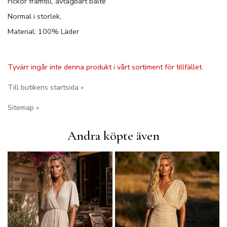
Fickor framtill, avtagbart bälte
Normal i storlek,
Material: 100% Läder
Tyvärr ingår inte denna produkt i vårt sortiment för tillfället.
Till butikens startsida »
Sitemap »
Andra köpte även