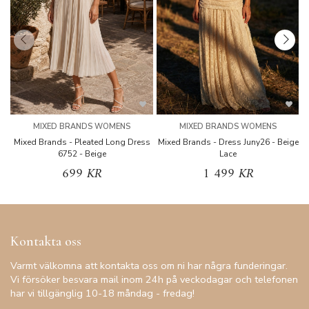
MIXED BRANDS WOMENS
MIXED BRANDS WOMENS
Mixed Brands - Pleated Long Dress
Mixed Brands - Dress Juny26 - Beige
6752 - Beige
Lace
699 KR
1 499 KR
Kontakta oss
Varmt välkomna att kontakta oss om ni har några funderingar.
Vi försöker besvara mail inom 24h på veckodagar och telefonen
har vi tillgänglig 10-18 måndag - fredag!