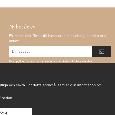
Nyhetsbrev
Få inspiration, förtur till kampanjer, specialerbjudanden och
annat!
De uppgifter du matar in kommer endast användas till våra nyhetsbrev.
tliga och säkra. För detta ändamål samlar vi in information om
r" nedan.
Okej