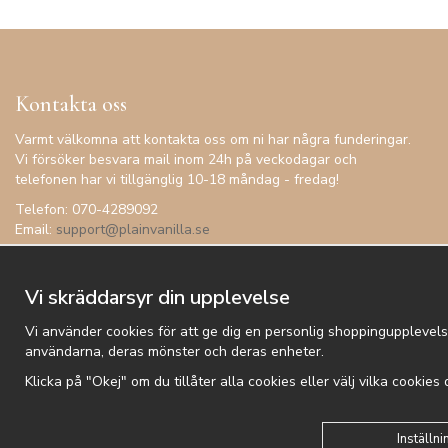
Kontakta oss
Varmt välkomna att kontakta oss om ni har några funderingar.
Vi försöker besvara mail inom 24h på veckodagar och
telefonen har vi tillgänglig 10-18 måndag - fredag!
Telefon: 070-4289092
Email:
support@plainvanilla.se
Vi skräddarsyr din upplevelse
Vi använder cookies för att ge dig en personlig shoppingupplevels
användarna, deras mönster och deras enheter.
Klicka på "Okej" om du tillåter alla cookies eller välj vilka cookies
Kundtjänst
Besök oss
Villkor
Om oss
Nyhetsbrev
Logga
Inställni