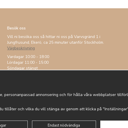
Besök oss
Vill ni besöka oss så hittar ni oss på Varvsgränd 1 i
Jungfrusund, Ekerö, ca 25 minuter utanför Stockholm.
Vägbeskrivning
Vardagar 10:00 - 18:00
Lördagar 11:00 - 15:00
Söndagar stängt
e, personanpassad annonsering och för hålla våra webbplatser tillförli
 du tillåter och vilka du vill stänga av genom att klicka på "Inställninga
 in
Om cookies
Integritetspolicy
ngar
Endast nödvändiga