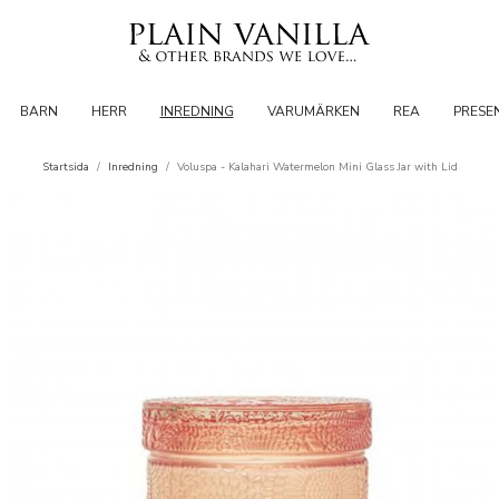
BARN
HERR
INREDNING
VARUMÄRKEN
REA
PRESE
Startsida
/
Inredning
/
Voluspa - Kalahari Watermelon Mini Glass Jar with Lid