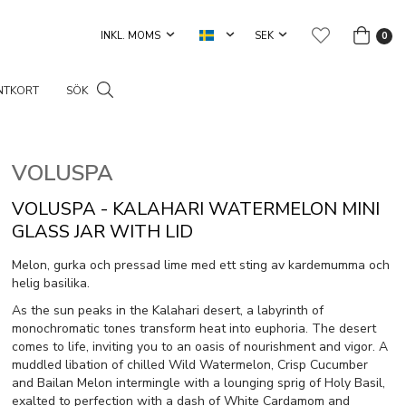
0
NTKORT
SÖK
VOLUSPA
VOLUSPA - KALAHARI WATERMELON MINI
GLASS JAR WITH LID
Melon, gurka och pressad lime med ett sting av kardemumma och
helig basilika.
As the sun peaks in the Kalahari desert, a labyrinth of
monochromatic tones transform heat into euphoria. The desert
comes to life, inviting you to an oasis of nourishment and vigor. A
muddled libation of chilled Wild Watermelon, Crisp Cucumber
and Bailan Melon intermingle with a lounging sprig of Holy Basil,
exalted to perfection with a dash of White Cardamom and