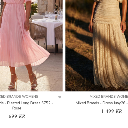
XED BRANDS WOMENS
MIXED BRANDS WOM
ds - Pleated Long Dress 6752 -
Mixed Brands - Dress Juny26 -
Rose
1 499 KR
699 KR