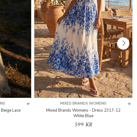
ENS
MIXED BRANDS WOMENS
 Beige Lace
Mixed Brands Womens - Dress 2317-12
White Blue
599 KR