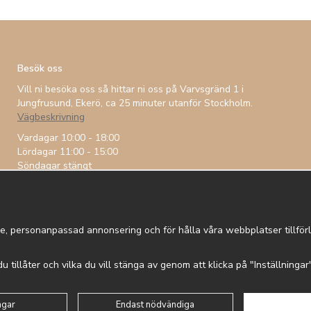
Besök oss
Vill ni besöka oss så hittar ni oss på Varvsgränd 1 i
Jungfrusund, Ekerö, ca 25 minuter utanför Stockholm.
Vägbeskrivning
Vardagar 10:00 - 18:00
Lördagar 11:00 - 15:00
Söndagar stängt
e, personanpassad annonsering och för hålla våra webbplatser tillförli
 du tillåter och vilka du vill stänga av genom att klicka på "Inställninga
 in
Om cookies
Integritetspolicy
ngar
Endast nödvändiga