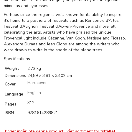
mimosas and cypresses.
Perhaps since the region is well-known for its ability to inspire,
it’s home to a plethora of festivals such as Rencontre d’Arles,
Festival d’Avignon, Festival d’Aix-en-Provence and more, all
celebrating the arts. Artists who have praised the unique
Provençal light include Cézanne, Van Gogh, Matisse and Picasso.
Alexandre Dumas and Jean Giono are among the writers who
were drawn to write in the shade of the plane trees.
Specifications
Weight
2,72 kg
Dimensions
24,89 × 3,81 × 33,02 cm
Hardcover
Cover
English
Language
312
Pages
ISBN
9781614289821
Tyvärr ingår inte denna produkt i vårt sortiment för tillfället.