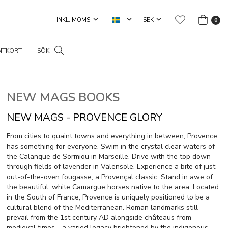
0
NTKORT
SÖK
NEW MAGS BOOKS
NEW MAGS - PROVENCE GLORY
From cities to quaint towns and everything in between, Provence
has something for everyone. Swim in the crystal clear waters of
the Calanque de Sormiou in Marseille. Drive with the top down
through fields of lavender in Valensole. Experience a bite of just-
out-of-the-oven fougasse, a Provençal classic. Stand in awe of
the beautiful, white Camargue horses native to the area. Located
in the South of France, Provence is uniquely positioned to be a
cultural blend of the Mediterranean. Roman landmarks still
prevail from the 1st century AD alongside châteaus from
medieval times—a varied legacy brightened by the indigenous