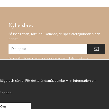
Nyhetsbrev
Få inspiration, förtur till kampanjer, specialerbjudanden och
annat!
De uppgifter du matar in kommer endast användas till våra nyhetsbrev.
tliga och säkra. För detta ändamål samlar vi in information om
r" nedan.
Okej