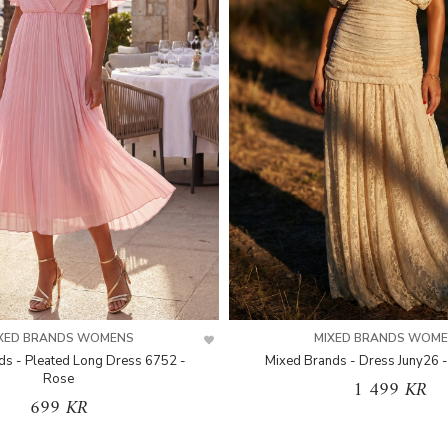
XED BRANDS WOMENS
MIXED BRANDS WOM
ds - Pleated Long Dress 6752 -
Mixed Brands - Dress Juny26 -
Rose
1 499 KR
699 KR