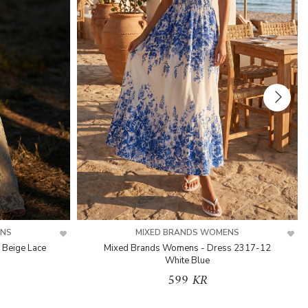
ENS
MIXED BRANDS WOMENS
 Beige Lace
Mixed Brands Womens - Dress 2317-12
White Blue
599 KR