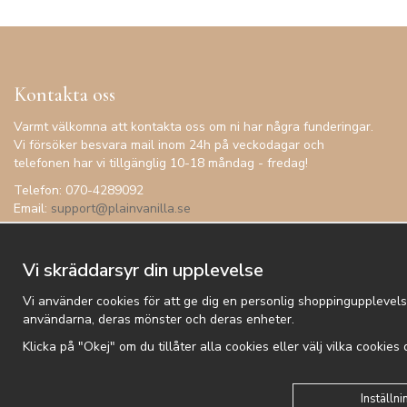
Kontakta oss
Varmt välkomna att kontakta oss om ni har några funderingar.
Vi försöker besvara mail inom 24h på veckodagar och
telefonen har vi tillgänglig 10-18 måndag - fredag!
Telefon: 070-4289092
Email:
support@plainvanilla.se
Vi skräddarsyr din upplevelse
Vi använder cookies för att ge dig en personlig shoppingupplevels
användarna, deras mönster och deras enheter.
Klicka på "Okej" om du tillåter alla cookies eller välj vilka cookies
Kundtjänst
Besök oss
Villkor
Om oss
Nyhetsbrev
Logga
Inställni