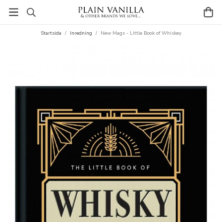
Startsida
/
Inredning
/
New Mags - Little Book of Whiskey