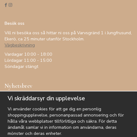
Besök oss
Vill ni besöka oss så hittar ni oss på Varvsgränd 1 i Jungfrusund,
Ekerö, ca 25 minuter utanför Stockholm.
Vägbeskrivning
Vardagar 10:00 - 18:00
Lördagar 11:00 - 15:00
Söndagar stängt
Nyhetsbrev
Få inspiration, förtur till kampanjer, specialerbjudanden och
Vi skräddarsyr din upplevelse
annat!
Vi använder cookies för att ge dig en personlig
shoppingupplevelse, personanpassad annonsering och för
hålla våra webbplatser tillförlitliga och säkra. För detta
ändamål samlar vi in information om användarna, deras
De uppgifter du matar in kommer endast användas till våra nyhetsbrev.
mönster och deras enheter.