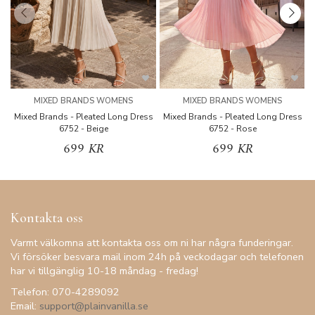
MIXED BRANDS WOMENS
MIXED BRANDS WOMENS
Mixed Brands - Pleated Long Dress
Mixed Brands - Pleated Long Dress
M
6752 - Beige
6752 - Rose
699 KR
699 KR
Kontakta oss
Varmt välkomna att kontakta oss om ni har några funderingar.
Vi försöker besvara mail inom 24h på veckodagar och telefonen
har vi tillgänglig 10-18 måndag - fredag!
Telefon: 070-4289092
Email:
support@plainvanilla.se