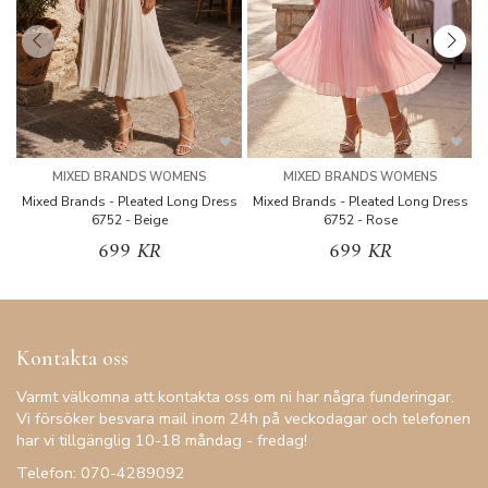
MIXED BRANDS WOMENS
MIXED BRANDS WOMENS
Mixed Brands - Pleated Long Dress
Mixed Brands - Pleated Long Dress
M
6752 - Beige
6752 - Rose
699 KR
699 KR
Kontakta oss
Varmt välkomna att kontakta oss om ni har några funderingar.
Vi försöker besvara mail inom 24h på veckodagar och telefonen
har vi tillgänglig 10-18 måndag - fredag!
Telefon: 070-4289092