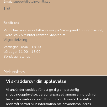
Email:
support@plainvanilla.se
Besök oss
Vill ni besöka oss så hittar ni oss på Varvsgränd 1 i Jungfrusund,
Ekerö, ca 25 minuter utanför Stockholm.
Vägbeskrivning
Vardagar 10:00 - 18:00
Lördagar 11:00 - 15:00
Söndagar stängt
Nyhetsbrev
Få inspiration, förtur till kampanjer, specialerbjudanden och
Vi skräddarsyr din upplevelse
annat!
Vi använder cookies för att ge dig en personlig
shoppingupplevelse, personanpassad annonsering och för
hålla våra webbplatser tillförlitliga och säkra. För detta
ändamål samlar vi in information om användarna, deras
De uppgifter du matar in kommer endast användas till våra nyhetsbrev.