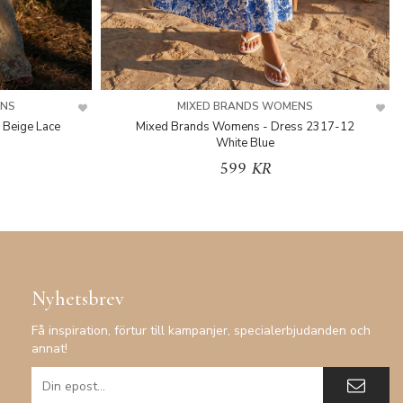
ENS
MIXED BRANDS WOMENS
 Beige Lace
Mixed Brands Womens - Dress 2317-12
White Blue
599 KR
Nyhetsbrev
Få inspiration, förtur till kampanjer, specialerbjudanden och
annat!