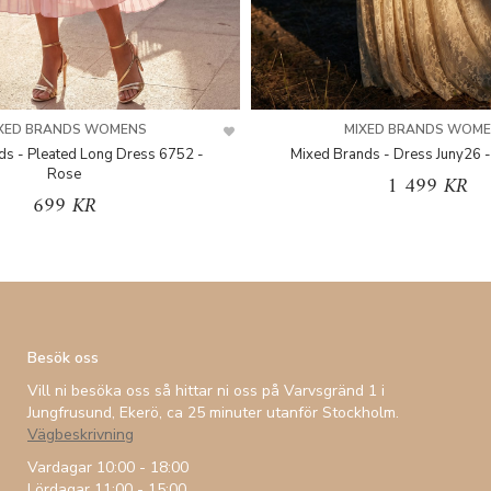
XED BRANDS WOMENS
MIXED BRANDS WOM
ds - Pleated Long Dress 6752 -
Mixed Brands - Dress Juny26 -
Rose
1 499 KR
699 KR
Besök oss
Vill ni besöka oss så hittar ni oss på Varvsgränd 1 i
Jungfrusund, Ekerö, ca 25 minuter utanför Stockholm.
Vägbeskrivning
Vardagar 10:00 - 18:00
Lördagar 11:00 - 15:00