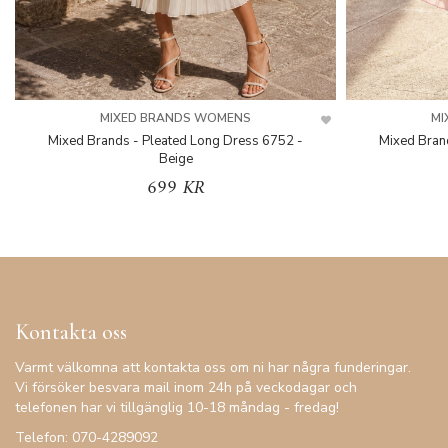
MIXED BRANDS WOMENS
MI
Mixed Brands - Pleated Long Dress 6752 -
Mixed Bran
Beige
699 KR
Kontakta oss
Varmt välkomna att kontakta oss om ni har några funderingar.
Vi försöker besvara mail inom 24h på veckodagar och
telefonen har vi tillgänglig 10-18 måndag - fredag!
Telefon: 070-4289092