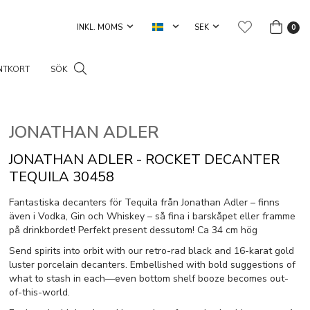
0
NTKORT
SÖK
JONATHAN ADLER
JONATHAN ADLER - ROCKET DECANTER
TEQUILA 30458
Fantastiska decanters för Tequila från Jonathan Adler – finns
även i Vodka, Gin och Whiskey – så fina i barskåpet eller framme
på drinkbordet! Perfekt present dessutom! Ca 34 cm hög
Send spirits into orbit with our retro-rad black and 16-karat gold
luster porcelain decanters. Embellished with bold suggestions of
what to stash in each—even bottom shelf booze becomes out-
of-this-world.