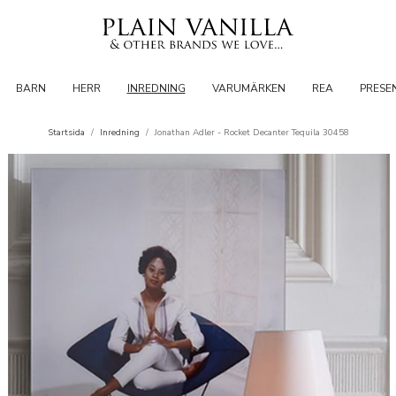
BARN
HERR
INREDNING
VARUMÄRKEN
REA
PRESE
Startsida
/
Inredning
/
Jonathan Adler - Rocket Decanter Tequila 30458