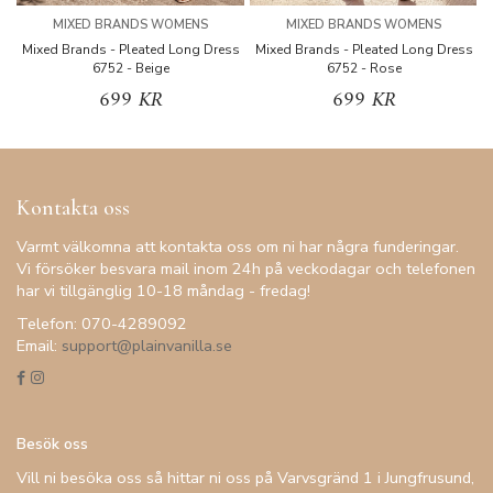
MIXED BRANDS WOMENS
MIXED BRANDS WOMENS
Mixed Brands - Pleated Long Dress
Mixed Brands - Pleated Long Dress
M
6752 - Beige
6752 - Rose
699 KR
699 KR
Kontakta oss
Varmt välkomna att kontakta oss om ni har några funderingar.
Vi försöker besvara mail inom 24h på veckodagar och telefonen
har vi tillgänglig 10-18 måndag - fredag!
Telefon: 070-4289092
Email:
support@plainvanilla.se
Besök oss
Vill ni besöka oss så hittar ni oss på Varvsgränd 1 i Jungfrusund,