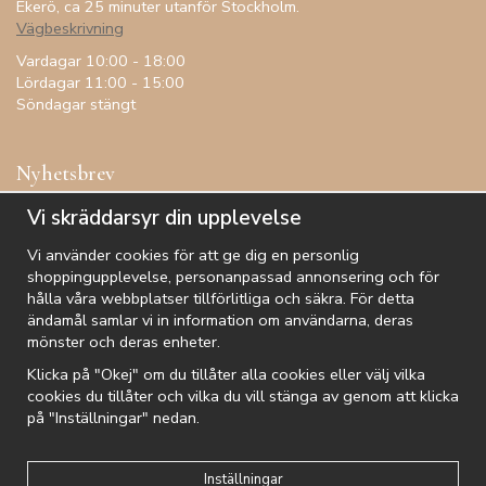
Ekerö, ca 25 minuter utanför Stockholm.
Vägbeskrivning
Vardagar 10:00 - 18:00
Lördagar 11:00 - 15:00
Söndagar stängt
Nyhetsbrev
Få inspiration, förtur till kampanjer, specialerbjudanden och
Vi skräddarsyr din upplevelse
annat!
Vi använder cookies för att ge dig en personlig
shoppingupplevelse, personanpassad annonsering och för
hålla våra webbplatser tillförlitliga och säkra. För detta
ändamål samlar vi in information om användarna, deras
De uppgifter du matar in kommer endast användas till våra nyhetsbrev.
mönster och deras enheter.
Klicka på "Okej" om du tillåter alla cookies eller välj vilka
cookies du tillåter och vilka du vill stänga av genom att klicka
på "Inställningar" nedan.
Kundtjänst
Besök oss
Villkor
Om oss
Nyhetsbrev
Logga in
Om cookies
Integritetspolicy
Inställningar