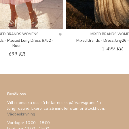
XED BRANDS WOMENS
MIXED BRANDS WOM
ds - Pleated Long Dress 6752 -
Mixed Brands - Dress Juny26 -
Rose
1 499 KR
699 KR
Besök oss
Vill ni besöka oss så hittar ni oss på Varvsgränd 1 i
Jungfrusund, Ekerö, ca 25 minuter utanför Stockholm.
Vägbeskrivning
Vardagar 10:00 - 18:00
Lördagar 11:00 - 15:00