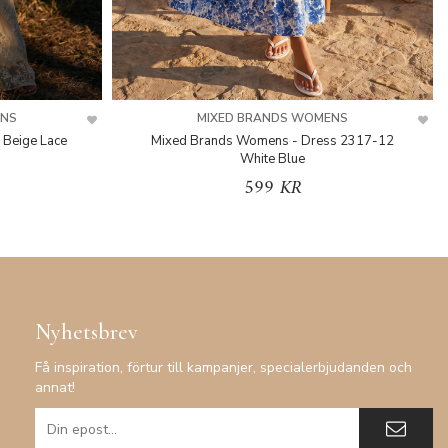
ENS
MIXED BRANDS WOMENS
 Beige Lace
Mixed Brands Womens - Dress 2317-12
White Blue
599 KR
Nyhetsbrev
Få inspiration, förtur till kampanjer, specialerbjudanden och
annat!