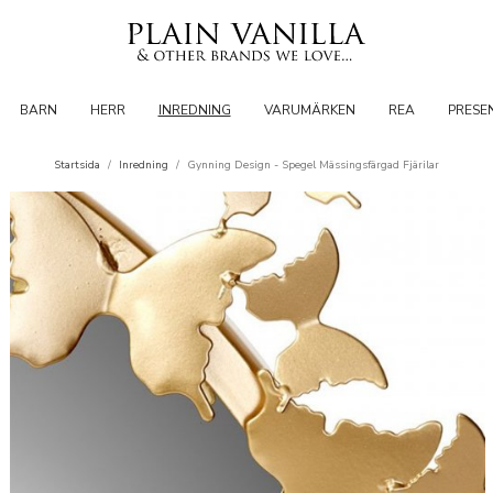
BARN
HERR
INREDNING
VARUMÄRKEN
REA
PRESE
Startsida
/
Inredning
/
Gynning Design - Spegel Mässingsfärgad Fjärilar