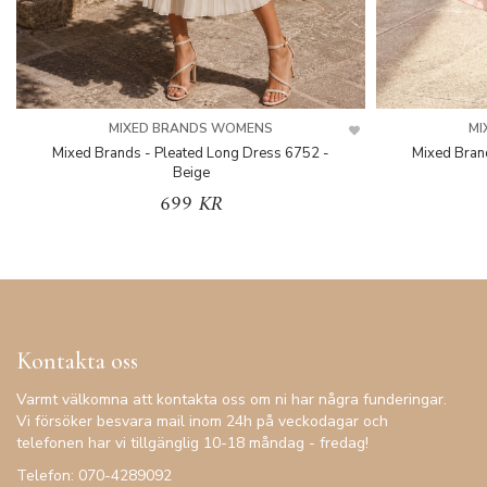
MIXED BRANDS WOMENS
MI
Mixed Brands - Pleated Long Dress 6752 -
Mixed Bran
Beige
699 KR
Kontakta oss
Varmt välkomna att kontakta oss om ni har några funderingar.
Vi försöker besvara mail inom 24h på veckodagar och
telefonen har vi tillgänglig 10-18 måndag - fredag!
Telefon: 070-4289092