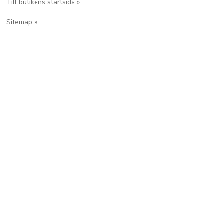
Till butikens startsida »
Sitemap »