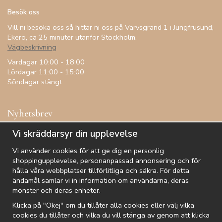
Besök oss
Vill ni besöka oss så hittar ni oss på Varvsgränd 1 i Jungfrusund,
Ekerö, ca 25 minuter utanför Stockholm.
Vägbeskrivning
Vardagar 10:00 - 18:00
Lördagar 11:00 - 15:00
Söndagar stängt
Nyhetsbrev
Få inspiration, förtur till kampanjer, specialerbjudanden och
Vi skräddarsyr din upplevelse
annat!
Vi använder cookies för att ge dig en personlig
shoppingupplevelse, personanpassad annonsering och för
hålla våra webbplatser tillförlitliga och säkra. För detta
ändamål samlar vi in information om användarna, deras
De uppgifter du matar in kommer endast användas till våra nyhetsbrev.
mönster och deras enheter.
Klicka på "Okej" om du tillåter alla cookies eller välj vilka
cookies du tillåter och vilka du vill stänga av genom att klicka