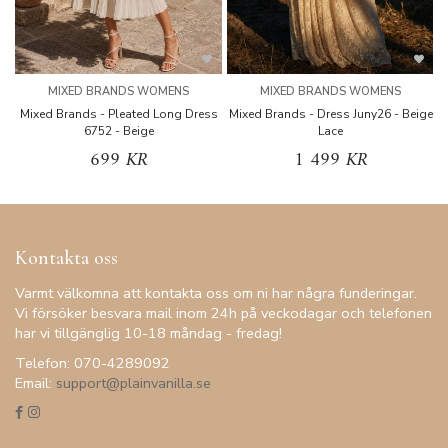
MIXED BRANDS WOMENS
MIXED BRANDS WOMENS
Mixed Brands - Pleated Long Dress
Mixed Brands - Dress Juny26 - Beige
6752 - Beige
Lace
699 KR
1 499 KR
Kontakta oss
Varmt välkomna att kontakta oss om ni har några funderingar.
Vi försöker besvara mail inom 24h på veckodagar och telefonen
har vi tillgänglig 10-18 måndag - fredag!
Telefon: 070-4289092
Email:
support@plainvanilla.se