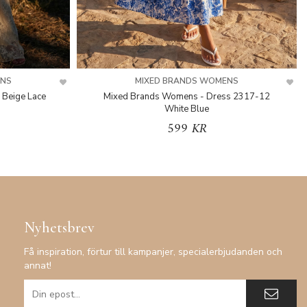
ENS
MIXED BRANDS WOMENS
 Beige Lace
Mixed Brands Womens - Dress 2317-12
White Blue
599 KR
Nyhetsbrev
Få inspiration, förtur till kampanjer, specialerbjudanden och
annat!