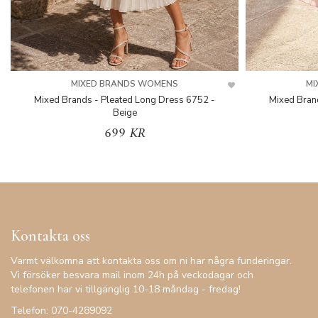
MIXED BRANDS WOMENS
MI
Mixed Brands - Pleated Long Dress 6752 -
Mixed Bran
Beige
699 KR
Kontakta oss
Varmt välkomna att kontakta oss om ni har några funderingar.
Vi försöker besvara mail inom 24h på veckodagar och
telefonen har vi tillgänglig 10-18 måndag - fredag!
Telefon: 070-4289092