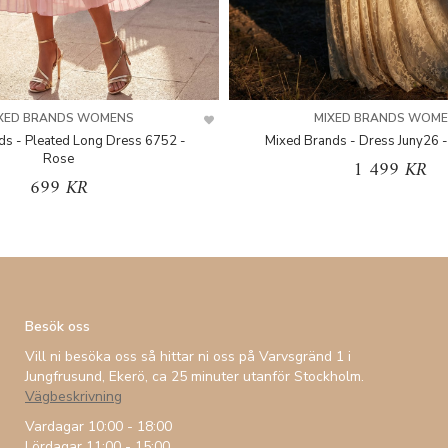
XED BRANDS WOMENS
MIXED BRANDS WOM
ds - Pleated Long Dress 6752 -
Mixed Brands - Dress Juny26 -
Rose
1 499 KR
699 KR
Besök oss
Vill ni besöka oss så hittar ni oss på Varvsgränd 1 i
Jungfrusund, Ekerö, ca 25 minuter utanför Stockholm.
Vägbeskrivning
Vardagar 10:00 - 18:00
Lördagar 11:00 - 15:00