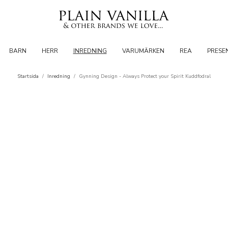
BARN
HERR
INREDNING
VARUMÄRKEN
REA
PRESE
Startsida
/
Inredning
/
Gynning Design - Always Protect your Spirit Kuddfodral