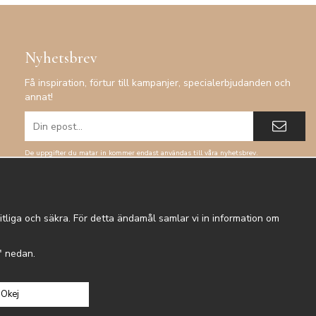
Nyhetsbrev
Få inspiration, förtur till kampanjer, specialerbjudanden och
annat!
De uppgifter du matar in kommer endast användas till våra nyhetsbrev.
tliga och säkra. För detta ändamål samlar vi in information om
r" nedan.
Okej