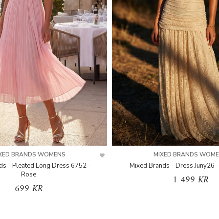
XED BRANDS WOMENS
MIXED BRANDS WOM
ds - Pleated Long Dress 6752 -
Mixed Brands - Dress Juny26 -
Rose
1 499 KR
699 KR