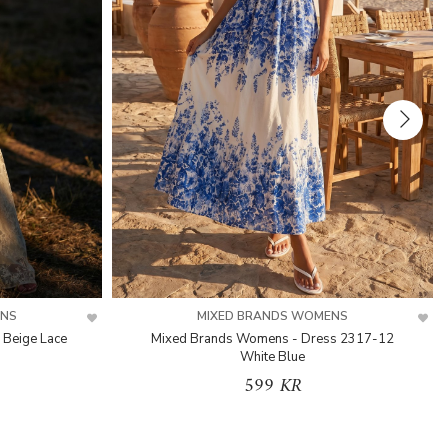
ENS
MIXED BRANDS WOMENS
 Beige Lace
Mixed Brands Womens - Dress 2317-12
White Blue
599 KR