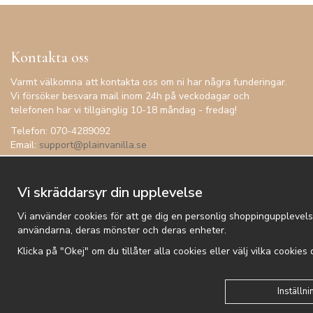
Kontakta oss
Varmt välkomna att kontakta oss om ni har några funderingar.
Vi försöker besvara mail inom 24h på veckodagar och
telefonen har vi tillgänglig 10-18 måndag - fredag!
Telefon: 070-4289092
Email:
support@plainvanilla.se
Vi skräddarsyr din upplevelse
Vi använder cookies för att ge dig en personlig shoppingupplevels
användarna, deras mönster och deras enheter.
Klicka på "Okej" om du tillåter alla cookies eller välj vilka cookies
Kundtjänst
Besök oss
Villkor
Om oss
Nyhetsbrev
Logga
Inställni