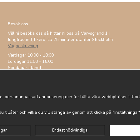
Besök oss
Vill ni besöka oss så hittar ni oss på Varvsgränd 1 i
Jungfrusund, Ekerö, ca 25 minuter utanför Stockholm.
Vägbeskrivning
Vardagar 10:00 - 18:00
Lördagar 11:00 - 15:00
Söndagar stängt
e, personanpassad annonsering och för hålla våra webbplatser tillförli
 du tillåter och vilka du vill stänga av genom att klicka på "Inställninga
 in
Om cookies
Integritetspolicy
ngar
Endast nödvändiga
Drift & produktion:
Wikinggruppen