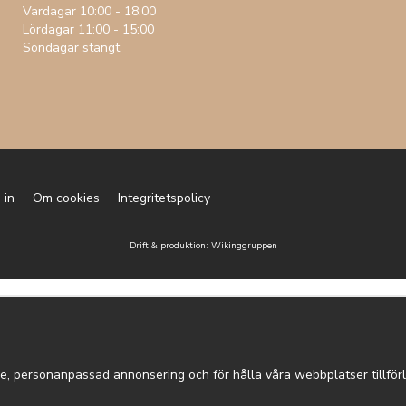
Vardagar 10:00 - 18:00
Lördagar 11:00 - 15:00
Söndagar stängt
 in
Om cookies
Integritetspolicy
Drift & produktion:
Wikinggruppen
e, personanpassad annonsering och för hålla våra webbplatser tillförli