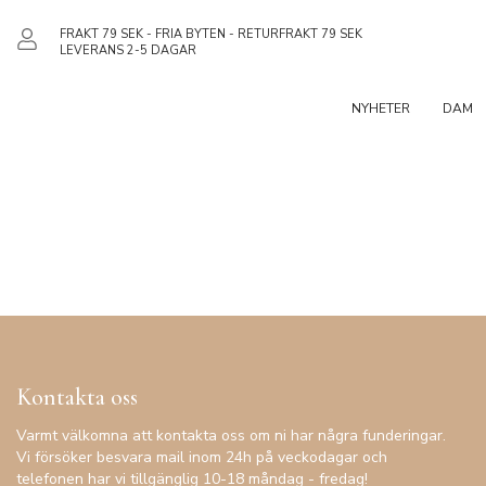
FRAKT 79 SEK - FRIA BYTEN - RETURFRAKT 79 SEK
LEVERANS 2-5 DAGAR
NYHETER
DAM
Kontakta oss
Varmt välkomna att kontakta oss om ni har några funderingar.
Vi försöker besvara mail inom 24h på veckodagar och
telefonen har vi tillgänglig 10-18 måndag - fredag!