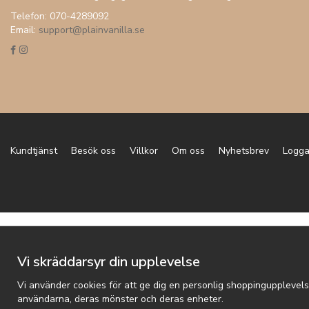
Telefon: 070-4289092
Email:
support@plainvanilla.se
Kundtjänst
Besök oss
Villkor
Om oss
Nyhetsbrev
Logga
Vi skräddarsyr din upplevelse
Vi använder cookies för att ge dig en personlig shoppingupplevels
användarna, deras mönster och deras enheter.