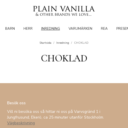
BARN
HERR
INREDNING
VARUMÄRKEN
REA
PRESE
Startsida
/
Inredning
/
CHOKLAD
CHOKLAD
Besök oss
Vill ni besöka oss så hittar ni oss på Varvsgränd 1 i
Jungfrusund, Ekerö, ca 25 minuter utanför Stockholm.
Vägbeskrivning