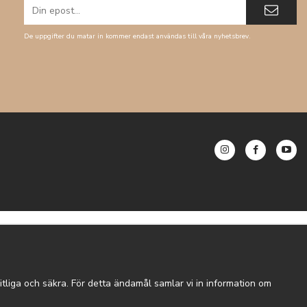
De uppgifter du matar in kommer endast användas till våra nyhetsbrev.
tliga och säkra. För detta ändamål samlar vi in information om