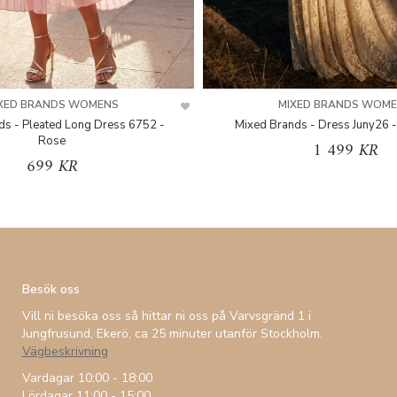
XED BRANDS WOMENS
MIXED BRANDS WOM
ds - Pleated Long Dress 6752 -
Mixed Brands - Dress Juny26 -
Rose
1 499 KR
699 KR
Besök oss
Vill ni besöka oss så hittar ni oss på Varvsgränd 1 i
Jungfrusund, Ekerö, ca 25 minuter utanför Stockholm.
Vägbeskrivning
Vardagar 10:00 - 18:00
Lördagar 11:00 - 15:00