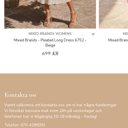
MIXED BRANDS WOMENS
MI
Mixed Brands - Pleated Long Dress 6752 -
Mixed Bran
Beige
699 KR
Kontakta oss
Varmt välkomna att kontakta oss om ni har några funderingar.
Vi försöker besvara mail inom 24h på veckodagar och
telefonen har vi tillgänglig 10-18 måndag - fredag!
Telefon: 070-4289092