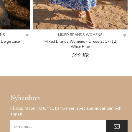
ENS
MIXED BRANDS WOMENS
 Beige Lace
Mixed Brands Womens - Dress 2317-12
White Blue
599 KR
Nyhetsbrev
Få inspiration, förtur till kampanjer, specialerbjudanden och
annat!