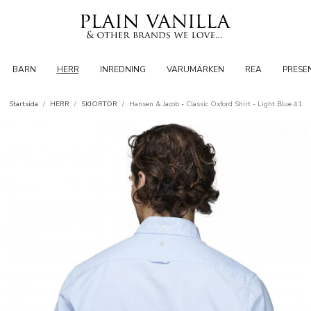
BARN
HERR
INREDNING
VARUMÄRKEN
REA
PRESE
Startsida
/
HERR
/
SKJORTOR
/
Hansen & Jacob - Classic Oxford Shirt - Light Blue 41