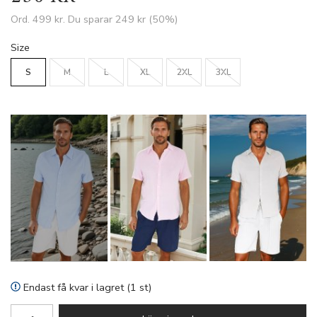
Ord.
499 kr
. Du sparar
249 kr
(
50
%)
Size
S
M
L
XL
2XL
3XL
Endast få kvar i lagret (1 st)