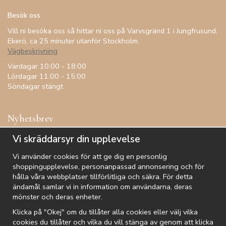
Besök oss
Vill ni besöka oss så hittar ni oss på Varvsgränd 1 i Jungfrusund,
Ekerö, ca 25 minuter utanför Stockholm.
Vägbeskrivning
Vardagar 10:00 - 18:00
Lördagar 11:00 - 15:00
Söndagar stängt
Nyhetsbrev
Få inspiration, förtur till kampanjer, specialerbjudanden och
Vi skräddarsyr din upplevelse
annat!
Vi använder cookies för att ge dig en personlig
shoppingupplevelse, personanpassad annonsering och för
hålla våra webbplatser tillförlitliga och säkra. För detta
ändamål samlar vi in information om användarna, deras
De uppgifter du matar in kommer endast användas till våra nyhetsbrev.
mönster och deras enheter.
Klicka på "Okej" om du tillåter alla cookies eller välj vilka
cookies du tillåter och vilka du vill stänga av genom att klicka