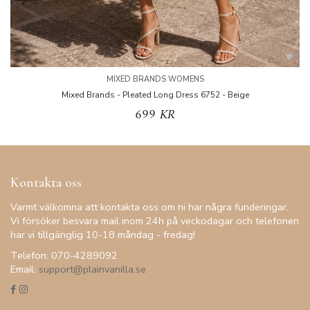
MIXED BRANDS WOMENS
Mixed Brands - Pleated Long Dress 6752 - Beige
699 KR
Kontakta oss
Varmt välkomna att kontakta oss om ni har några funderingar.
Vi försöker besvara mail inom 24h på veckodagar och telefonen
har vi tillgänglig 10-18 måndag - fredag!
Telefon: 070-4289092
Email:
support@plainvanilla.se