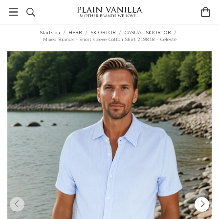
Startsida
/
HERR
/
SKJORTOR
/
CASUAL SKJORTOR
/
Mixed Brands - Short sleeve Cotton Shirt 219818 - Celeste