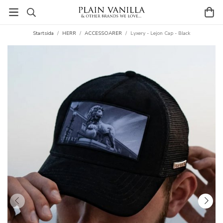
Startsida
/
HERR
/
ACCESSOARER
/
Lyxery - Lejon Cap - Black