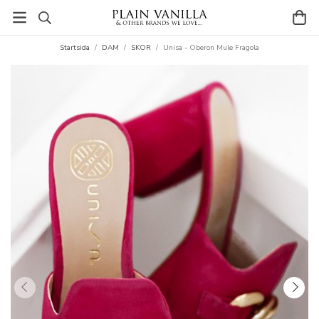
Startsida
/
DAM
/
SKOR
/
Unisa - Oberon Mule Fragola